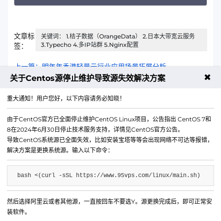
文章标
关键词： 1.桔子数据（OrangeData） 2.日本大带宽云服务
3.Typecho 4.多IP站群 5.Nginx配置
签：
上一篇：明年年香港轻量云行业应用场景拓展分析
✖
关于Centos源停止维护导致源失效解决方案
下一篇：香港轻量云在远程办公场景下的真实表现评测
重大通知！用户您好，以下内容请务必知晓！
由于CentOS官方已全面停止维护CentOS Linux项目，公告指出 CentOS 7和
8在2024年6月30日停止技术服务支持，详情见CentOS官方公告。
导致CentOS系统源已全面失效，比如安装宝塔等等会出现网络不可达等报错，
解决方案是更换系统源。输入以下命令：
bash <(curl -sSL https://www.95vps.com/linux/main.sh)
然后选择阿里云或者其他源，一直按回车不要选Y。源更换完成后，即可正常安
微信公众号
装软件。