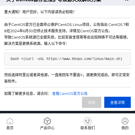
下一篇：住宅IP云Ubuntu系统Java编译安装教程
重大通知！用户您好，以下内容请务必知晓！
由于CentOS官方已全面停止维护CentOS Linux项目，公告指出 CentOS 7和
8在2024年6月30日停止技术服务支持，详情见CentOS官方公告。
导致CentOS系统源已全面失效，比如安装宝塔等等会出现网络不可达等报错，
解决方案是更换系统源。输入以下命令：
bash <(curl -sSL https://www.95vps.com/linux/main.sh)
然后选择阿里云或者其他源，一直按回车不要选Y。源更换完成后，即可正常安
微信公众号
装软件。
IDC/ISP证号 B1-20214840
如需了解更多信息，请访问：
查看CentOS官方公告
网站备案号 苏ICP备20013130号-3
关闭
查看详情
网站地图
首页
产品中心
联系我们
我的