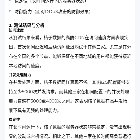
稳定性（长时间运行下的服务器状态）
防御能力（面对DDoS攻击的防御效果）
2. 测试结果与分析
访问速度
从测试结果来看，桔子数据的高防CDN在访问速度方面表现突
出，首次访问延迟和后续访问延迟均优于其他三家。尤其是其分
布在全国的多个节点，能够保证在不同地域的用户都能获得接近
本地访问的速度。
并发处理能力
在并发处理方面，桔子数据同样表现不俗。其1核2G配置能够支
持至少5000次并发请求，而其他三家在相同配置下的并发处理
能力普遍在3000至4000次之间。这表明桔子数据在高并发场
景下具有更强的处理能力。
稳定性
在长时间运行下，桔子数据的服务器状态非常稳定，没有出现明
显的波动或宕机情况。相比之下，其他三家在长时间高负载运行