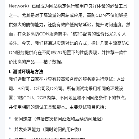
Network）已经成为网站稳定运行和用户良好体验的必备工具
之一。尤其是对于高流量的网站或应用，高防CDN不仅能够提
供强大的防御能力，还能有效降低网站延迟，提升访问速度。然
而，在众多高防CDN服务商中，1核2G配置的性价比尤为引人
关注。今天，我们将通过实测对比的方式，探讨几家主流高防C
DN服务提供商在不同1核2G配置下的性能表现，并推荐一款性
价比高的产品——桔子数据。
1. 测试环境与方法
我们选取了四家在业界有较高知名度的服务商进行测试：A公
司、B公司、C公司及D公司。所有测试均采用相同的环境设
置：1核CPU、2GB内存、不同地区和不同网络条件下的节点，
并使用相同的测试工具和脚本。主要测试项目包括：
访问速度（包括首次访问延迟和后续访问延迟）
并发处理能力（同时访问的用户数）