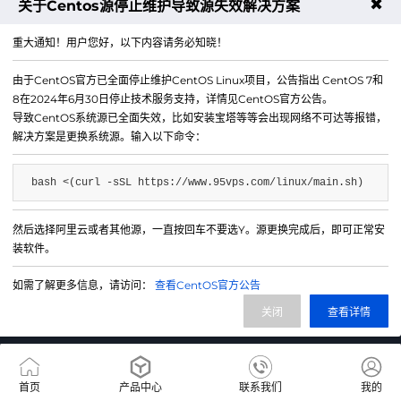
✖
关于Centos源停止维护导致源失效解决方案
下一篇：高防CDN安全组规则最佳实践：移动应用场景
重大通知！用户您好，以下内容请务必知晓！
由于CentOS官方已全面停止维护CentOS Linux项目，公告指出 CentOS 7和
8在2024年6月30日停止技术服务支持，详情见CentOS官方公告。
导致CentOS系统源已全面失效，比如安装宝塔等等会出现网络不可达等报错，
解决方案是更换系统源。输入以下命令：
bash <(curl -sSL https://www.95vps.com/linux/main.sh)
然后选择阿里云或者其他源，一直按回车不要选Y。源更换完成后，即可正常安
微信公众号
装软件。
IDC/ISP证号 B1-20214840
如需了解更多信息，请访问：
查看CentOS官方公告
网站备案号 苏ICP备20013130号-3
关闭
查看详情
网站地图
首页
产品中心
联系我们
我的