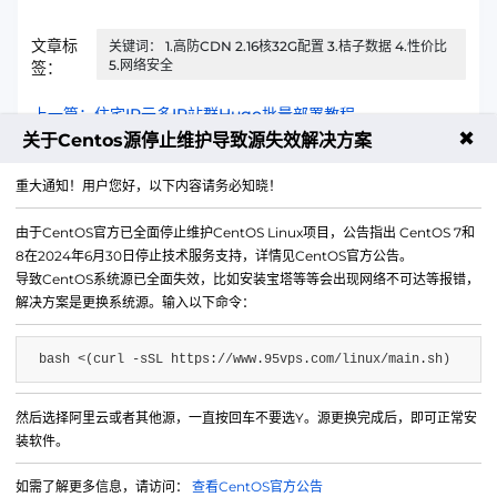
文章标
关键词： 1.高防CDN 2.16核32G配置 3.桔子数据 4.性价比
5.网络安全
签：
上一篇：住宅IP云多IP站群Hugo批量部署教程
✖
关于Centos源停止维护导致源失效解决方案
下一篇：高防CDN做网站群内容同步和管理方案
重大通知！用户您好，以下内容请务必知晓！
由于CentOS官方已全面停止维护CentOS Linux项目，公告指出 CentOS 7和
8在2024年6月30日停止技术服务支持，详情见CentOS官方公告。
导致CentOS系统源已全面失效，比如安装宝塔等等会出现网络不可达等报错，
解决方案是更换系统源。输入以下命令：
bash <(curl -sSL https://www.95vps.com/linux/main.sh)
然后选择阿里云或者其他源，一直按回车不要选Y。源更换完成后，即可正常安
微信公众号
装软件。
IDC/ISP证号 B1-20214840
如需了解更多信息，请访问：
查看CentOS官方公告