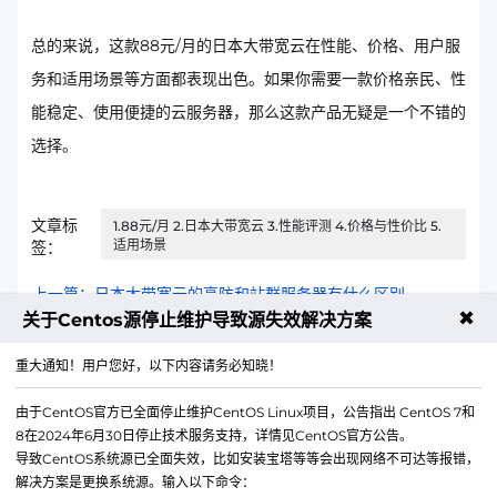
总的来说，这款88元/月的日本大带宽云在性能、价格、用户服
务和适用场景等方面都表现出色。如果你需要一款价格亲民、性
能稳定、使用便捷的云服务器，那么这款产品无疑是一个不错的
选择。
文章标
1.88元/月 2.日本大带宽云 3.性能评测 4.价格与性价比 5.
适用场景
签：
上一篇：日本大带宽云的高防和站群服务器有什么区别
✖
关于Centos源停止维护导致源失效解决方案
下一篇：云服务器在大数据场景下的性能调优方案
重大通知！用户您好，以下内容请务必知晓！
由于CentOS官方已全面停止维护CentOS Linux项目，公告指出 CentOS 7和
8在2024年6月30日停止技术服务支持，详情见CentOS官方公告。
导致CentOS系统源已全面失效，比如安装宝塔等等会出现网络不可达等报错，
解决方案是更换系统源。输入以下命令：