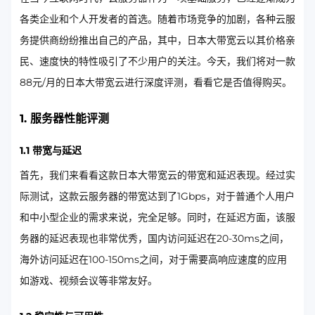
各类企业和个人开发者的首选。随着市场竞争的加剧，各种云服
务提供商纷纷推出自己的产品，其中，日本大带宽云以其价格亲
民、速度快的特性吸引了不少用户的关注。今天，我们将对一款
88元/月的日本大带宽云进行深度评测，看看它是否值得购买。
1. 服务器性能评测
1.1 带宽与延迟
首先，我们来看看这款日本大带宽云的带宽和延迟表现。经过实
际测试，这款云服务器的带宽达到了1Gbps，对于普通个人用户
和中小型企业的需求来说，完全足够。同时，在延迟方面，该服
务器的延迟表现也非常优秀，国内访问延迟在20-30ms之间，
海外访问延迟在100-150ms之间，对于需要高响应速度的应用
如游戏、视频会议等非常友好。