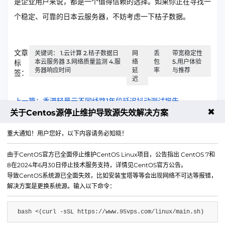
是企业用户来说，都是一个值得信赖的选择。如果你正在寻找一
个稳定、可靠的日本云服务器，不妨考虑一下桔子数据。
文章
关键词： 1.云计算 2.桔子数据日
网
丢
带宽稳定性
本云服务器 3.网络质量监测 4.服
络
包
5.用户体验
标
务器响应时间
延
率
与推荐
签：
迟
上一篇：香港轻量云不同线路1年段延迟抖动测试报告
✖
关于Centos源停止维护导致源失效解决方案
下一篇：香港轻量云IPv6地址配置和启用教程
重大通知！用户您好，以下内容请务必知晓！
由于CentOS官方已全面停止维护CentOS Linux项目，公告指出 CentOS 7和
8在2024年6月30日停止技术服务支持，详情见CentOS官方公告。
导致CentOS系统源已全面失效，比如安装宝塔等等会出现网络不可达等报错，
解决方案是更换系统源。输入以下命令：
bash <(curl -sSL https://www.95vps.com/linux/main.sh)