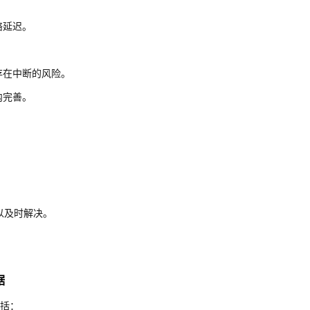
络延迟。
。
存在中断的风险。
内完善。
以及时解决。
据
括：