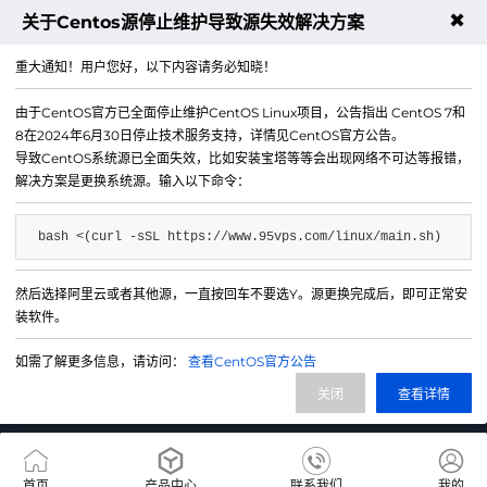
✖
关于Centos源停止维护导致源失效解决方案
下一篇：CN2 VPS搭建500站点群服务器配置方案
重大通知！用户您好，以下内容请务必知晓！
由于CentOS官方已全面停止维护CentOS Linux项目，公告指出 CentOS 7和
8在2024年6月30日停止技术服务支持，详情见CentOS官方公告。
导致CentOS系统源已全面失效，比如安装宝塔等等会出现网络不可达等报错，
解决方案是更换系统源。输入以下命令：
bash <(curl -sSL https://www.95vps.com/linux/main.sh)
然后选择阿里云或者其他源，一直按回车不要选Y。源更换完成后，即可正常安
微信公众号
装软件。
IDC/ISP证号 B1-20214840
如需了解更多信息，请访问：
查看CentOS官方公告
网站备案号 苏ICP备20013130号-3
关闭
查看详情
网站地图
首页
产品中心
联系我们
我的