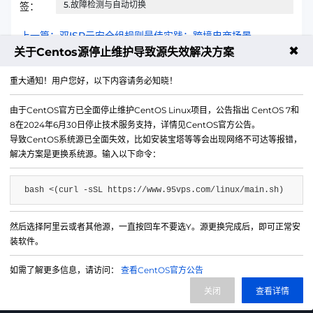
5.故障检测与自动切换
签：
上一篇：双ISP云安全组规则最佳实践：跨境电商场景
✖
关于Centos源停止维护导致源失效解决方案
下一篇：免备案服务器在2025年年的技术架构演进方向
重大通知！用户您好，以下内容请务必知晓！
由于CentOS官方已全面停止维护CentOS Linux项目，公告指出 CentOS 7和
8在2024年6月30日停止技术服务支持，详情见CentOS官方公告。
导致CentOS系统源已全面失效，比如安装宝塔等等会出现网络不可达等报错，
解决方案是更换系统源。输入以下命令：
bash <(curl -sSL https://www.95vps.com/linux/main.sh)
然后选择阿里云或者其他源，一直按回车不要选Y。源更换完成后，即可正常安
微信公众号
装软件。
IDC/ISP证号 B1-20214840
如需了解更多信息，请访问：
查看CentOS官方公告
网站备案号 苏ICP备20013130号-3
关闭
查看详情
网站地图