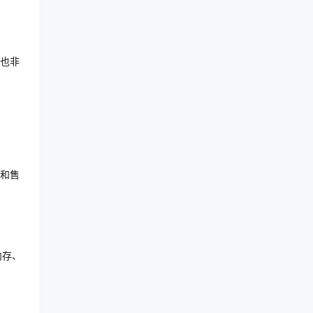
也非
和售
内存、