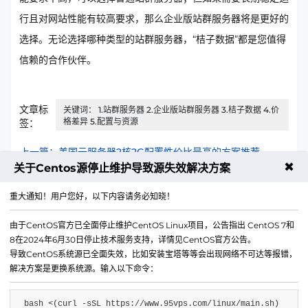
行且对网站性能有较高要求，那么企业版站群服务器将是更好的
选择。无论选择哪种类型的站群服务器，“桔子数据”都是您值得
信赖的合作伙伴。
文章标
关键词： 1.站群服务器 2.企业版站群服务器 3.桔子数据 4.价
格差异 5.配置与资源
签：
上一篇：美国云服务器2核2G配置性价比最高的方案推荐
✖
关于Centos源停止维护导致源失效解决方案
下一篇：50元/月的双ISP云到底值不值？深度评测
重大通知！用户您好，以下内容请务必知晓！
由于CentOS官方已全面停止维护CentOS Linux项目，公告指出 CentOS 7和
8在2024年6月30日停止技术服务支持，详情见CentOS官方公告。
导致CentOS系统源已全面失效，比如安装宝塔等等会出现网络不可达等报错，
解决方案是更换系统源。输入以下命令：
bash <(curl -sSL https://www.95vps.com/linux/main.sh)