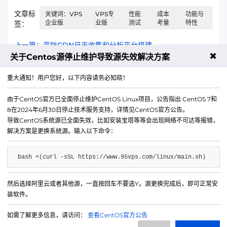
文章标
关键词：VPS
VPS专
性能
成本
功能与
企业版
业版
测试
考量
特性
签：
上一篇：高防CDN日志收集和分析平台搭建
✖
关于Centos源停止维护导致源失效解决方案
下一篇：香港精品云支持低延迟吗？官方说法和实测
重大通知！用户您好，以下内容请务必知晓！
由于CentOS官方已全面停止维护CentOS Linux项目，公告指出 CentOS 7和
8在2024年6月30日停止技术服务支持，详情见CentOS官方公告。
导致CentOS系统源已全面失效，比如安装宝塔等等会出现网络不可达等报错，
解决方案是更换系统源。输入以下命令：
bash <(curl -sSL https://www.95vps.com/linux/main.sh)
然后选择阿里云或者其他源，一直按回车不要选Y。源更换完成后，即可正常安
微信公众号
装软件。
IDC/ISP证号 B1-20214840
如需了解更多信息，请访问：
查看CentOS官方公告
网站备案号 苏ICP备20013130号-3