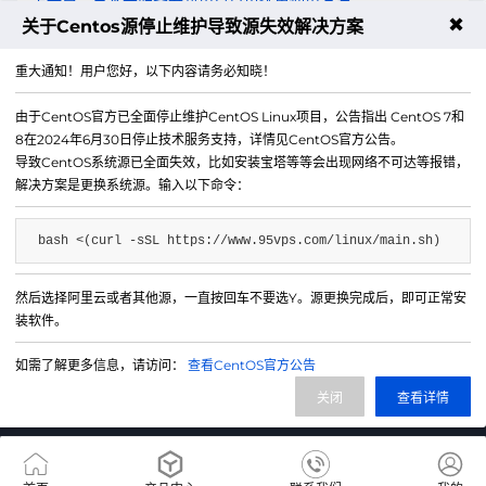
上一篇：日本云服务器新用户首单优惠使用方法
✖
关于Centos源停止维护导致源失效解决方案
下一篇：VPS续费涨价怎么办？迁移和替代方案
重大通知！用户您好，以下内容请务必知晓！
由于CentOS官方已全面停止维护CentOS Linux项目，公告指出 CentOS 7和
8在2024年6月30日停止技术服务支持，详情见CentOS官方公告。
导致CentOS系统源已全面失效，比如安装宝塔等等会出现网络不可达等报错，
解决方案是更换系统源。输入以下命令：
bash <(curl -sSL https://www.95vps.com/linux/main.sh)
然后选择阿里云或者其他源，一直按回车不要选Y。源更换完成后，即可正常安
微信公众号
装软件。
IDC/ISP证号 B1-20214840
如需了解更多信息，请访问：
查看CentOS官方公告
网站备案号 苏ICP备20013130号-3
关闭
查看详情
网站地图