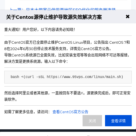
上一篇：日本大带宽云做巴西地区SEO优化的服务器选择
✖
关于Centos源停止维护导致源失效解决方案
下一篇：住宅IP云支撑教育业务高并发访问的方案
重大通知！用户您好，以下内容请务必知晓！
由于CentOS官方已全面停止维护CentOS Linux项目，公告指出 CentOS 7和
8在2024年6月30日停止技术服务支持，详情见CentOS官方公告。
导致CentOS系统源已全面失效，比如安装宝塔等等会出现网络不可达等报错，
解决方案是更换系统源。输入以下命令：
bash <(curl -sSL https://www.95vps.com/linux/main.sh)
然后选择阿里云或者其他源，一直按回车不要选Y。源更换完成后，即可正常安
微信公众号
装软件。
IDC/ISP证号 B1-20214840
如需了解更多信息，请访问：
查看CentOS官方公告
网站备案号 苏ICP备20013130号-3
关闭
查看详情
网站地图