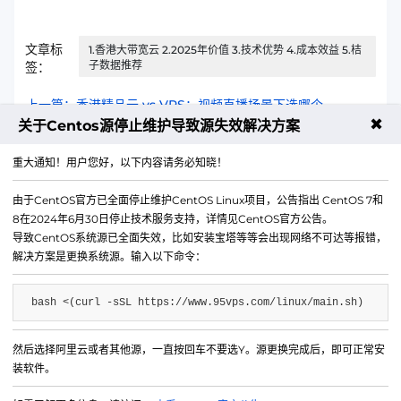
文章标
1.香港大带宽云 2.2025年价值 3.技术优势 4.成本效益 5.桔
子数据推荐
签：
上一篇：香港精品云 vs VPS：视频直播场景下选哪个
✖
关于Centos源停止维护导致源失效解决方案
下一篇：100元/月的免备案服务器到底值不值？深度评测
重大通知！用户您好，以下内容请务必知晓！
由于CentOS官方已全面停止维护CentOS Linux项目，公告指出 CentOS 7和
8在2024年6月30日停止技术服务支持，详情见CentOS官方公告。
导致CentOS系统源已全面失效，比如安装宝塔等等会出现网络不可达等报错，
解决方案是更换系统源。输入以下命令：
bash <(curl -sSL https://www.95vps.com/linux/main.sh)
然后选择阿里云或者其他源，一直按回车不要选Y。源更换完成后，即可正常安
微信公众号
装软件。