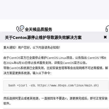
全天候品质服务
✖
关于Centos源停止维护导致源失效解决方案
重大通知！用户您好，以下内容请务必知晓！
由于CentOS官方已全面停止维护CentOS Linux项目，公告指出 CentOS 7和8
江苏铭联云计算有限公司
在2024年6月30日停止技术服务支持，详情见CentOS官方公告。
Copyright © 2019-2026 All Rights Reserved.铭联科技 
导致CentOS系统源已全面失效，比如安装宝塔等等会出现网络不可达等报错，解
所有
决方案是更换系统源。输入以下命令：
电子邮箱：
mail@6w.cx
bash <(curl -sSL https://www.95vps.com/linux/main.sh)
商务QQ：
37809874
公司地址：
苏州市姑苏区博济江南智造园1幢2029室
然后选择阿里云或者其他源，一直按回车不要选Y。源更换完成后，即可正常安装
软件。