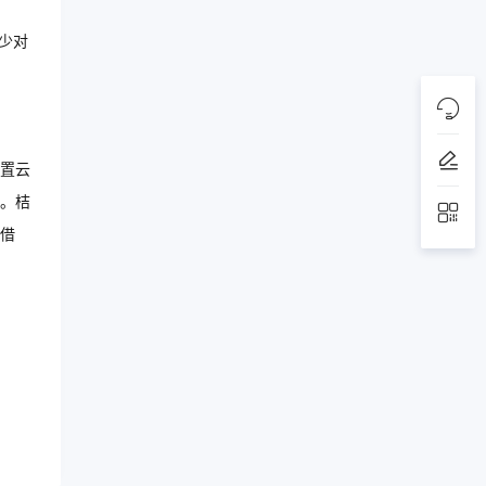
减少对
置云
。桔
借