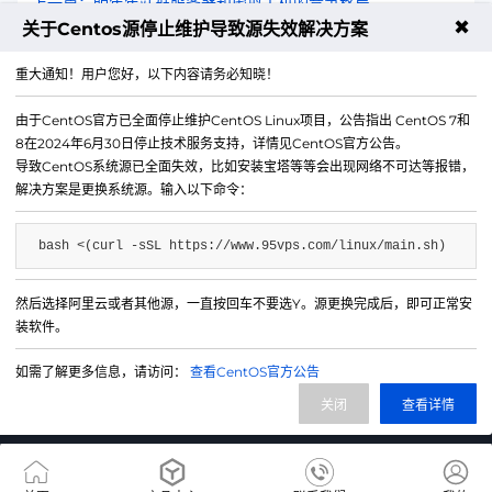
上一篇：明年年站群服务器和虚拟主机的竞争格局
✖
关于Centos源停止维护导致源失效解决方案
下一篇：VPS定期备份策略设计和实现
重大通知！用户您好，以下内容请务必知晓！
由于CentOS官方已全面停止维护CentOS Linux项目，公告指出 CentOS 7和
8在2024年6月30日停止技术服务支持，详情见CentOS官方公告。
导致CentOS系统源已全面失效，比如安装宝塔等等会出现网络不可达等报错，
解决方案是更换系统源。输入以下命令：
bash <(curl -sSL https://www.95vps.com/linux/main.sh)
然后选择阿里云或者其他源，一直按回车不要选Y。源更换完成后，即可正常安
微信公众号
装软件。
IDC/ISP证号 B1-20214840
如需了解更多信息，请访问：
查看CentOS官方公告
网站备案号 苏ICP备20013130号-3
关闭
查看详情
网站地图