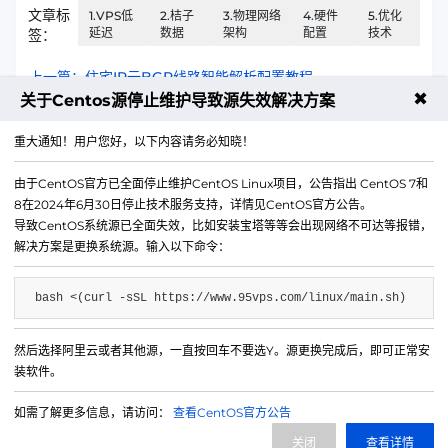
文章标
1.VPS低
2.桔子
3.物理网络
4.硬件
5.优化
延迟
数据
架构
配置
技术
签：
上一篇：住宅IP云BGP线路智能解析配置教程
✖
关于Centos源停止维护导致源失效解决方案
下一篇：免备案服务器新用户首单优惠使用方法
重大通知！用户您好，以下内容请务必知晓！
由于CentOS官方已全面停止维护CentOS Linux项目，公告指出 CentOS 7和
8在2024年6月30日停止技术服务支持，详情见CentOS官方公告。
导致CentOS系统源已全面失效，比如安装宝塔等等会出现网络不可达等报错，
解决方案是更换系统源。输入以下命令：
bash <(curl -sSL https://www.95vps.com/linux/main.sh)
然后选择阿里云或者其他源，一直按回车不要选Y。源更换完成后，即可正常安
微信公众号
装软件。
IDC/ISP证号 B1-20214840
如需了解更多信息，请访问：
查看CentOS官方公告
网站备案号 苏ICP备20013130号-3
关闭
查看详情