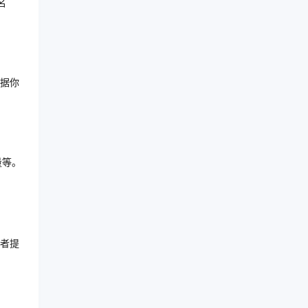
名
据你
量等。
者提