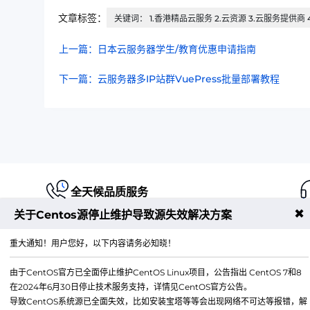
文章标签：
关键词： 1.香港精品云服务 2.云资源 3.云服务提供商 
上一篇：日本云服务器学生/教育优惠申请指南
下一篇：云服务器多IP站群VuePress批量部署教程
全天候品质服务
✖
关于Centos源停止维护导致源失效解决方案
重大通知！用户您好，以下内容请务必知晓！
由于CentOS官方已全面停止维护CentOS Linux项目，公告指出 CentOS 7和8
江苏铭联云计算有限公司
在2024年6月30日停止技术服务支持，详情见CentOS官方公告。
Copyright © 2019-2026 All Rights Reserved.铭联科技 
导致CentOS系统源已全面失效，比如安装宝塔等等会出现网络不可达等报错，解