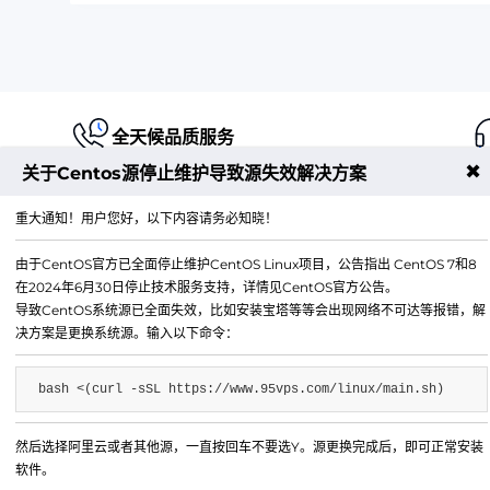
全天候品质服务
✖
关于Centos源停止维护导致源失效解决方案
重大通知！用户您好，以下内容请务必知晓！
由于CentOS官方已全面停止维护CentOS Linux项目，公告指出 CentOS 7和8
江苏铭联云计算有限公司
在2024年6月30日停止技术服务支持，详情见CentOS官方公告。
Copyright © 2019-2026 All Rights Reserved.铭联科技 
导致CentOS系统源已全面失效，比如安装宝塔等等会出现网络不可达等报错，解
所有
决方案是更换系统源。输入以下命令：
电子邮箱：
mail@6w.cx
bash <(curl -sSL https://www.95vps.com/linux/main.sh)
商务QQ：
37809874
公司地址：
苏州市姑苏区博济江南智造园1幢2029室
然后选择阿里云或者其他源，一直按回车不要选Y。源更换完成后，即可正常安装
软件。