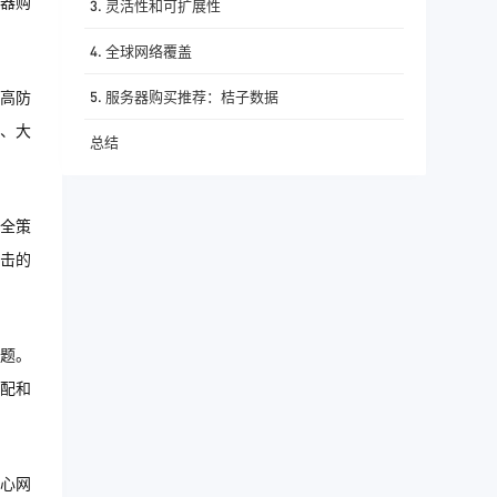
器购
3. 灵活性和可扩展性
4. 全球网络覆盖
5. 服务器购买推荐：桔子数据
高防
、大
总结
安全策
击的
题。
配和
心网