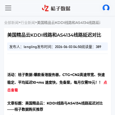
>
>
全部新闻
行业新闻
美国精品云KDDI线路和AS4134线路延迟对比
美国精品云KDDI线路和AS4134线路延迟对比
发布人：lengling
发布时间：2026-06-03 04:50
阅读量：389
活动：桔子数据-爆款香港服务器，CTG+CN2高速带宽、快速
稳定、平均延迟10+ms 速度快，免备案，每月仅需19元！！
点
击查看
文章标题：美国精品云：KDDI线路与AS4134线路延迟对比
——桔子数据购买推荐