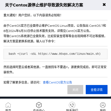
✖
关于Centos源停止维护导致源失效解决方案
下一篇：香港轻量云如何防御ARP欺骗攻击？配置方法详解
重大通知！用户您好，以下内容请务必知晓！
由于CentOS官方已全面停止维护CentOS Linux项目，公告指出 CentOS 7和
8在2024年6月30日停止技术服务支持，详情见CentOS官方公告。
导致CentOS系统源已全面失效，比如安装宝塔等等会出现网络不可达等报错，
解决方案是更换系统源。输入以下命令：
bash <(curl -sSL https://www.95vps.com/linux/main.sh)
然后选择阿里云或者其他源，一直按回车不要选Y。源更换完成后，即可正常安
微信公众号
装软件。
IDC/ISP证号 B1-20214840
如需了解更多信息，请访问：
查看CentOS官方公告
网站备案号 苏ICP备20013130号-3
关闭
查看详情
网站地图
首页
产品中心
联系我们
我的