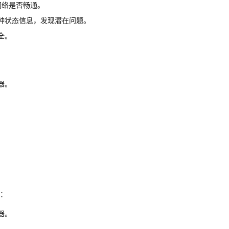
网络是否畅通。
种状态信息，发现潜在问题。
全。
器。
：
器。