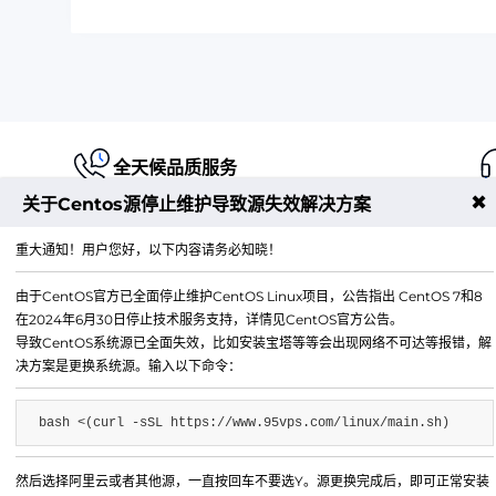
全天候品质服务
✖
关于Centos源停止维护导致源失效解决方案
重大通知！用户您好，以下内容请务必知晓！
由于CentOS官方已全面停止维护CentOS Linux项目，公告指出 CentOS 7和8
江苏铭联云计算有限公司
在2024年6月30日停止技术服务支持，详情见CentOS官方公告。
Copyright © 2019-2026 All Rights Reserved.铭联科技 
导致CentOS系统源已全面失效，比如安装宝塔等等会出现网络不可达等报错，解
所有
决方案是更换系统源。输入以下命令：
电子邮箱：
mail@6w.cx
bash <(curl -sSL https://www.95vps.com/linux/main.sh)
商务QQ：
37809874
公司地址：
苏州市姑苏区博济江南智造园1幢2029室
然后选择阿里云或者其他源，一直按回车不要选Y。源更换完成后，即可正常安装