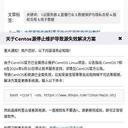
文章标
关键词： 1.云服务器 2.直播行业 3.数据保护与隐私合规 4.版
权合规 5.桔子数据
签：
上一篇：大带宽服务器配置高防IP实现性能提升教程
✖
关于Centos源停止维护导致源失效解决方案
下一篇：香港云服务器配置Serverless实现稳定连接的方法
重大通知！用户您好，以下内容请务必知晓！
由于CentOS官方已全面停止维护CentOS Linux项目，公告指出 CentOS 7和
8在2024年6月30日停止技术服务支持，详情见CentOS官方公告。
导致CentOS系统源已全面失效，比如安装宝塔等等会出现网络不可达等报错，
解决方案是更换系统源。输入以下命令：
bash <(curl -sSL https://www.95vps.com/linux/main.sh)
然后选择阿里云或者其他源，一直按回车不要选Y。源更换完成后，即可正常安
微信公众号
装软件。
IDC/ISP证号 B1-20214840