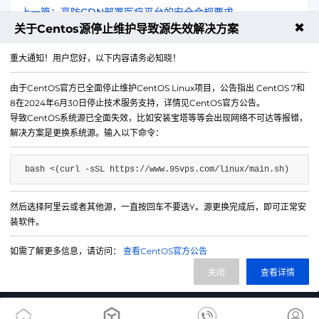
上一篇：高防CDN部署医疗平台的安全合规要求
✖
关于Centos源停止维护导致源失效解决方案
下一篇：云服务器在汽车领域的合规性解决方案
重大通知！用户您好，以下内容请务必知晓！
由于CentOS官方已全面停止维护CentOS Linux项目，公告指出 CentOS 7和
8在2024年6月30日停止技术服务支持，详情见CentOS官方公告。
导致CentOS系统源已全面失效，比如安装宝塔等等会出现网络不可达等报错，
解决方案是更换系统源。输入以下命令：
bash <(curl -sSL https://www.95vps.com/linux/main.sh)
然后选择阿里云或者其他源，一直按回车不要选Y。源更换完成后，即可正常安
微信公众号
装软件。
IDC/ISP证号 B1-20214840
如需了解更多信息，请访问：
查看CentOS官方公告
网站备案号 苏ICP备20013130号-3
关闭
查看详情
网站地图