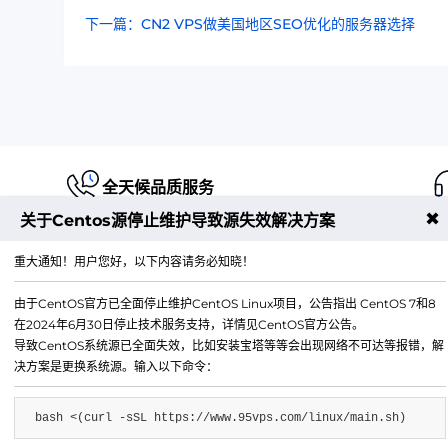
下一篇：CN2 VPS做美国地区SEO优化的服务器选择
全天候品质服务
✖
关于Centos源停止维护导致源失效解决方案
重大通知！用户您好，以下内容请务必知晓！
由于CentOS官方已全面停止维护CentOS Linux项目，公告指出 CentOS 7和8
江苏铭联云计算有限公司
在2024年6月30日停止技术服务支持，详情见CentOS官方公告。
Copyright © 2019-2026 All Rights Reserved.铭联科技 
导致CentOS系统源已全面失效，比如安装宝塔等等会出现网络不可达等报错，解
所有
决方案是更换系统源。输入以下命令：
电子邮箱：
mail@6w.cx
bash <(curl -sSL https://www.95vps.com/linux/main.sh)
商务QQ：
37809874