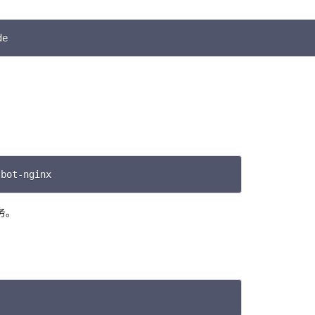
C
de
tbot-nginx
Copy
务。
Copy