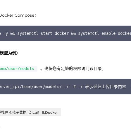
ker Compose：
C
e -y && systemctl start docker && systemctl enable docke
ow模型为例）
。确保您有足够的权限访问该目录。
ome/user/models
C
er@your_server_ip:/home/user/models/ -r  # 
推理 4.桔子数据（Jit.ai） 5.Docker
强