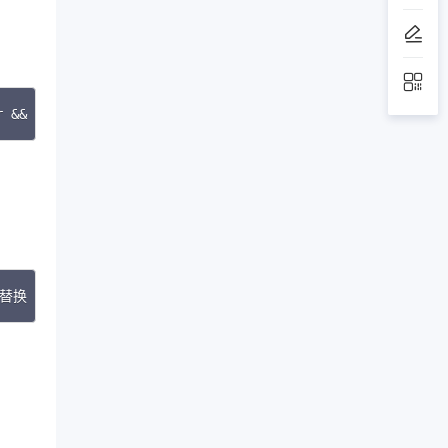
opy
r && systemctl start docker-compose && systemctl enable 
opy
-r 表示递归上传目录内容  替换 /path/to/your/model_files 