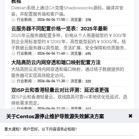
教程
Debian系统上通过Git克隆Shadowsocks源码，编译并安
装，并配置服务端和客户端。
2026-06-04 11:50
行业新闻
浏览量：378
云服务器不同配置价格一览表：2025年最新
2025年云服务器配置多样，价格从个人用基础型约￥300/年
到企业用标准型约￥1200/年，高性能型起约￥3000/年。桔
子数据云服务器以高性能、灵活扩展、安全保障和优质服务
2026-06-04 11:40
著称，是用户首选。
行业新闻
浏览量：695
大陆高防云内网穿透和端口映射配置方法
大陆高防云支持内网穿透和端口映射，通过桔子数据提供的
服务器可实现高效稳定访问。
2026-06-04 11:30
行业新闻
浏览量：320
双ISP云和香港轻量云对比评测：延迟谁更强
双ISP云和香港轻量云，双线路高可靠vs本地优化低延迟，选
择依需求而定。
2026-06-04 11:10
行业新闻
浏览量：462
✖
关于Centos源停止维护导致源失效解决方案
跳转
首页
4
5
6
7
尾页
重大通知！用户您好，以下内容请务必知晓！