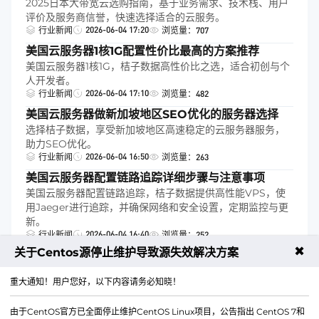
2025日本大带宽云选购指南，基于业务需求、技术栈、用户
评价及服务商信誉，快速选择适合的云服务。
2026-06-04 17:20
行业新闻
浏览量：707
美国云服务器1核1G配置性价比最高的方案推荐
美国云服务器1核1G，桔子数据高性价比之选，适合初创与个
人开发者。
2026-06-04 17:10
行业新闻
浏览量：482
美国云服务器做新加坡地区SEO优化的服务器选择
选择桔子数据，享受新加坡地区高速稳定的云服务器服务，
助力SEO优化。
2026-06-04 16:50
行业新闻
浏览量：263
美国云服务器配置链路追踪详细步骤与注意事项
美国云服务器配置链路追踪，桔子数据提供高性能VPS，使
用Jaeger进行追踪，并确保网络和安全设置，定期监控与更
新。
2026-06-04 16:40
行业新闻
浏览量：252
✖
关于Centos源停止维护导致源失效解决方案
跳转
首页
1
2
3
4
尾页
重大通知！用户您好，以下内容请务必知晓！
由于CentOS官方已全面停止维护CentOS Linux项目，公告指出 CentOS 7和