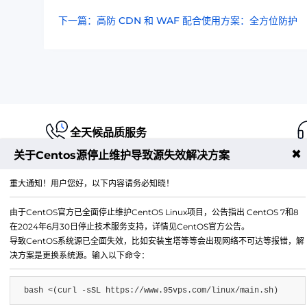
下一篇：高防 CDN 和 WAF 配合使用方案：全方位防护
全天候品质服务
✖
关于Centos源停止维护导致源失效解决方案
重大通知！用户您好，以下内容请务必知晓！
由于CentOS官方已全面停止维护CentOS Linux项目，公告指出 CentOS 7和8
江苏铭联云计算有限公司
在2024年6月30日停止技术服务支持，详情见CentOS官方公告。
Copyright © 2019-2026 All Rights Reserved.铭联科技 
导致CentOS系统源已全面失效，比如安装宝塔等等会出现网络不可达等报错，解
所有
决方案是更换系统源。输入以下命令：
电子邮箱：
mail@6w.cx
bash <(curl -sSL https://www.95vps.com/linux/main.sh)
商务QQ：
37809874