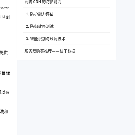
高防 CDN 的防护能力
wor
1. 防护能力评估
N 到
2. 防御效果测试
3. 智能识别与过滤技术
服务器购买推荐——桔子数据
提供
尽目标
可以有
清洗和