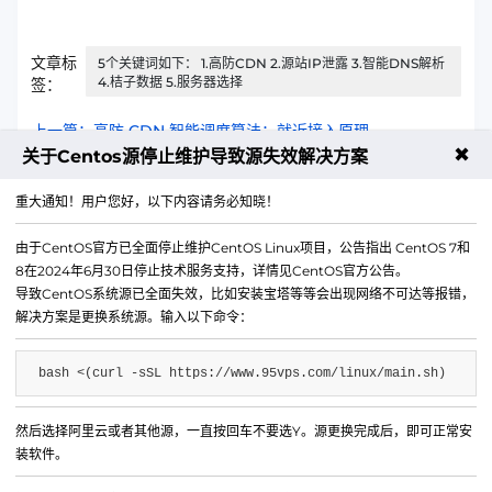
文章标
5个关键词如下： 1.高防CDN 2.源站IP泄露 3.智能DNS解析
4.桔子数据 5.服务器选择
签：
上一篇：高防 CDN 智能调度算法：就近接入原理
✖
关于Centos源停止维护导致源失效解决方案
下一篇：高防 CDN 动态加速和静态加速区别是什么？
重大通知！用户您好，以下内容请务必知晓！
由于CentOS官方已全面停止维护CentOS Linux项目，公告指出 CentOS 7和
8在2024年6月30日停止技术服务支持，详情见CentOS官方公告。
导致CentOS系统源已全面失效，比如安装宝塔等等会出现网络不可达等报错，
解决方案是更换系统源。输入以下命令：
bash <(curl -sSL https://www.95vps.com/linux/main.sh)
然后选择阿里云或者其他源，一直按回车不要选Y。源更换完成后，即可正常安
微信公众号
装软件。