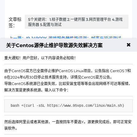
文章标
5个关键词： 1.桔子数据 2.一键开服 3.网页管理平台 4.游戏
服务器 5.配置与测试
签：
上一篇：I9-14900K 游戏服务器性能评测：帧率与延迟测试
✖
关于Centos源停止维护导致源失效解决方案
下一篇：高性能游戏服务器 CPU 怎么选？I9 vs EPYC 对比
重大通知！用户您好，以下内容请务必知晓！
由于CentOS官方已全面停止维护CentOS Linux项目，公告指出 CentOS 7和
8在2024年6月30日停止技术服务支持，详情见CentOS官方公告。
导致CentOS系统源已全面失效，比如安装宝塔等等会出现网络不可达等报错，
解决方案是更换系统源。输入以下命令：
bash <(curl -sSL https://www.95vps.com/linux/main.sh)
然后选择阿里云或者其他源，一直按回车不要选Y。源更换完成后，即可正常安
微信公众号
装软件。