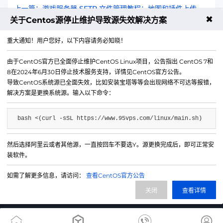
上一篇：游戏服务器 SFTP 文件管理教程：地图和插件上传
✖
关于Centos源停止维护导致源失效解决方案
下一篇：游戏服务器延迟优化方案：低延迟配置技巧
重大通知！用户您好，以下内容请务必知晓！
由于CentOS官方已全面停止维护CentOS Linux项目，公告指出 CentOS 7和
8在2024年6月30日停止技术服务支持，详情见CentOS官方公告。
导致CentOS系统源已全面失效，比如安装宝塔等等会出现网络不可达等报错，
解决方案是更换系统源。输入以下命令：
bash <(curl -sSL https://www.95vps.com/linux/main.sh)
然后选择阿里云或者其他源，一直按回车不要选Y。源更换完成后，即可正常安
微信公众号
装软件。
IDC/ISP证号 B1-20214840
如需了解更多信息，请访问：
查看CentOS官方公告
网站备案号 苏ICP备20013130号-3
关闭
查看详情
网站地图