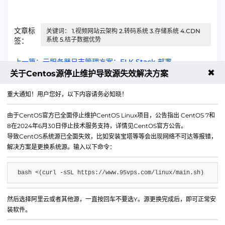
文章标
关键词： 1.视频网站云架构 2.转码系统 3.存储系统 4.CDN
系统 5.桔子数据优势
签：
上一篇：云服务器日志管理方案：ELK Stack 部署
✖
关于Centos源停止维护导致源失效解决方案
下一篇：云服务器自动运维方案：Ansible 批量管理
重大通知！用户您好，以下内容请务必知晓！
由于CentOS官方已全面停止维护CentOS Linux项目，公告指出 CentOS 7和
8在2024年6月30日停止技术服务支持，详情见CentOS官方公告。
导致CentOS系统源已全面失效，比如安装宝塔等等会出现网络不可达等报错，
解决方案是更换系统源。输入以下命令：
bash <(curl -sSL https://www.95vps.com/linux/main.sh)
然后选择阿里云或者其他源，一直按回车不要选Y。源更换完成后，即可正常安
微信公众号
装软件。