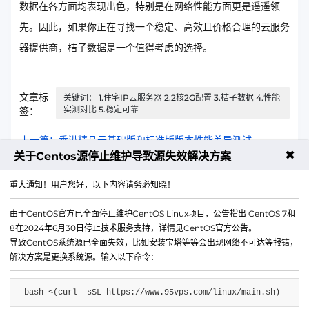
数据在各方面均表现出色，特别是在网络性能方面更是遥遥领
先。因此，如果你正在寻找一个稳定、高效且价格合理的云服务
器提供商，桔子数据是一个值得考虑的选择。
文章标
关键词： 1.住宅IP云服务器 2.2核2G配置 3.桔子数据 4.性能
实测对比 5.稳定可靠
签：
上一篇：香港精品云基础版和标准版版本性能差异测试
✖
关于Centos源停止维护导致源失效解决方案
下一篇：VPSAS4134线路路由追踪分析报告
重大通知！用户您好，以下内容请务必知晓！
由于CentOS官方已全面停止维护CentOS Linux项目，公告指出 CentOS 7和
8在2024年6月30日停止技术服务支持，详情见CentOS官方公告。
导致CentOS系统源已全面失效，比如安装宝塔等等会出现网络不可达等报错，
解决方案是更换系统源。输入以下命令：
bash <(curl -sSL https://www.95vps.com/linux/main.sh)