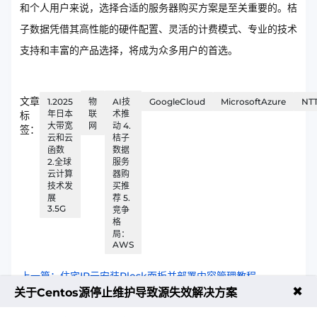
和个人用户来说，选择合适的服务器购买方案是至关重要的。桔
子数据凭借其高性能的硬件配置、灵活的计费模式、专业的技术
支持和丰富的产品选择，将成为众多用户的首选。
文章
1.2025
物
AI技
GoogleCloud
MicrosoftAzure
NT
年日本
联
术推
标
大带宽
网
动 4.
签：
云和云
桔子
函数
数据
2.全球
服务
云计算
器购
技术发
买推
展
荐 5.
3.5G
竞争
格
局：
AWS
上一篇：住宅IP云安装Plesk面板并部署内容管理教程
✖
关于Centos源停止维护导致源失效解决方案
下一篇：CN2 VPS不同配置价格一览表：2025年最新