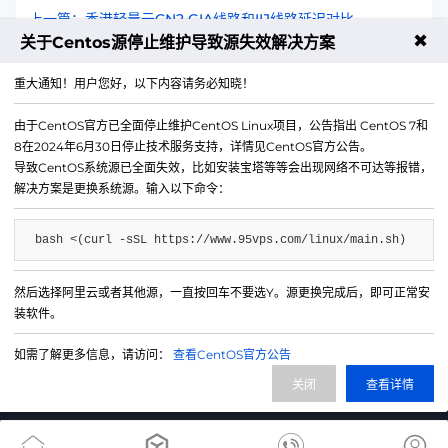
上一篇：香港轻量云CN2 GIA线路和IIJ线路延迟对比
✖
关于Centos源停止维护导致源失效解决方案
下一篇：大带宽服务器本地带宽线路和CU线路延迟对比
重大通知！用户您好，以下内容请务必知晓！
由于CentOS官方已全面停止维护CentOS Linux项目，公告指出 CentOS 7和
8在2024年6月30日停止技术服务支持，详情见CentOS官方公告。
导致CentOS系统源已全面失效，比如安装宝塔等等会出现网络不可达等报错，
解决方案是更换系统源。输入以下命令：
bash <(curl -sSL https://www.95vps.com/linux/main.sh)
然后选择阿里云或者其他源，一直按回车不要选Y。源更换完成后，即可正常安
微信公众号
装软件。
IDC/ISP证号 B1-20214840
如需了解更多信息，请访问：
查看CentOS官方公告
网站备案号 苏ICP备20013130号-3
关闭
查看详情
网站地图