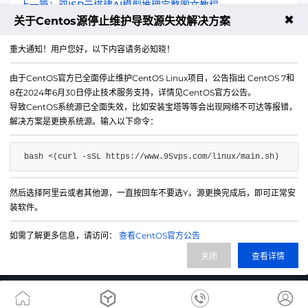
上一篇：双ISP云搭建AI模型推理完整图文教程
✖
关于Centos源停止维护导致源失效解决方案
下一篇：住宅IP云在2025年的新功能和改进方向
重大通知！用户您好，以下内容请务必知晓！
由于CentOS官方已全面停止维护CentOS Linux项目，公告指出 CentOS 7和
8在2024年6月30日停止技术服务支持，详情见CentOS官方公告。
导致CentOS系统源已全面失效，比如安装宝塔等等会出现网络不可达等报错，
解决方案是更换系统源。输入以下命令：
bash <(curl -sSL https://www.95vps.com/linux/main.sh)
然后选择阿里云或者其他源，一直按回车不要选Y。源更换完成后，即可正常安
微信公众号
装软件。
IDC/ISP证号 B1-20214840
如需了解更多信息，请访问：
查看CentOS官方公告
网站备案号 苏ICP备20013130号-3
关闭
查看详情
网站地图