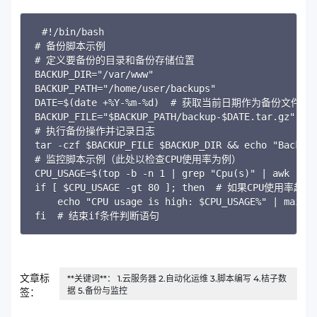
Copy
#!/bin/bash

# 备份脚本示例

# 定义要备份的目录和备份存储位置

BACKUP_DIR="/var/www"

BACKUP_PATH="/home/user/backups"

DATE=$(date +%Y-%m-%d)  # 获取当前日期作为备份文件名
BACKUP_FILE="$BACKUP_PATH/backup-$DATE.tar.gz"
# 执行备份操作并记录日志

tar -czf $BACKUP_FILE $BACKUP_DIR && echo "Back
# 监控脚本示例（此处以检查CPU使用率为例）

CPU_USAGE=$(top -b -n 1 | grep "Cpu(s)" | awk
if [ $CPU_USAGE -gt 80 ]; then  # 如果CPU使用率超
    echo "CPU usage is high: $CPU_USAGE%" | ma
fi  # 结束if条件判断语句
文章标
**关键词**： 1.云服务器 2.自动化运维 3.脚本编写 4.桔子数
据 5.备份与监控
签：