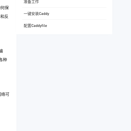
准备工作
如何保
一键安装Caddy
器和反
配置Caddyfile
编
各种
网络可