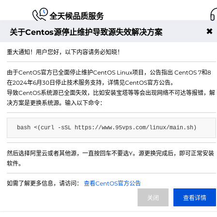
全天候品质服务
✖
关于Centos源停止维护导致源失效解决方案
重大通知！用户您好，以下内容请务必知晓！
由于CentOS官方已全面停止维护CentOS Linux项目，公告指出 CentOS 7和8
江苏铭联云计算有限公司
在2024年6月30日停止技术服务支持，详情见CentOS官方公告。
Copyright © 2019-2026 All Rights Reserved.铭联科技 
导致CentOS系统源已全面失效，比如安装宝塔等等会出现网络不可达等报错，解
所有
决方案是更换系统源。输入以下命令：
电子邮箱：
mail@6w.cx
bash <(curl -sSL https://www.95vps.com/linux/main.sh)
商务QQ：
37809874
公司地址：
苏州市姑苏区博济江南智造园1幢2029室
然后选择阿里云或者其他源，一直按回车不要选Y。源更换完成后，即可正常安装
软件。
如需了解更多信息，请访问：
查看CentOS官方公告
关闭
查看详情
微信公众号