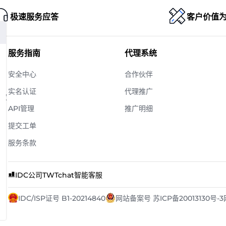
极速服务应答
客户价值
服务指南
代理系统
安全中心
合作伙伴
实名认证
代理推广
版权
API管理
推广明细
提交工单
服务条款
IDC公司
TWTchat智能客服
IDC/ISP证号 B1-20214840
网站备案号 苏ICP备20013130号-3