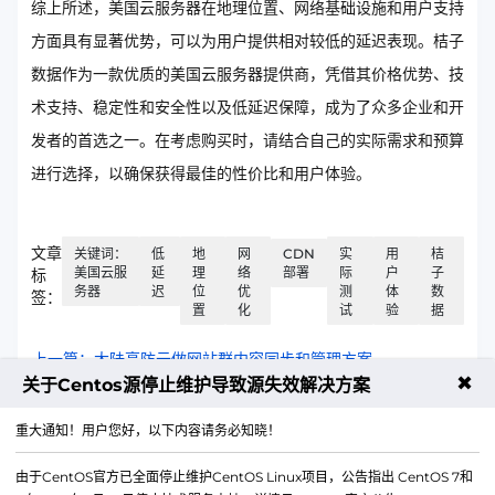
综上所述，美国云服务器在地理位置、网络基础设施和用户支持
方面具有显著优势，可以为用户提供相对较低的延迟表现。桔子
数据作为一款优质的美国云服务器提供商，凭借其价格优势、技
术支持、稳定性和安全性以及低延迟保障，成为了众多企业和开
发者的首选之一。在考虑购买时，请结合自己的实际需求和预算
进行选择，以确保获得最佳的性价比和用户体验。
文章
关键词：
低
地
网
CDN
实
用
桔
美国云服
延
理
络
部署
际
户
子
标
务器
迟
位
优
测
体
数
签：
置
化
试
验
据
上一篇：大陆高防云做网站群内容同步和管理方案
✖
关于Centos源停止维护导致源失效解决方案
下一篇：免备案服务器性能瓶颈排查和优化方法
重大通知！用户您好，以下内容请务必知晓！
由于CentOS官方已全面停止维护CentOS Linux项目，公告指出 CentOS 7和