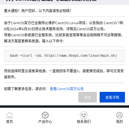
下一篇：住宅IP云网络带宽突发和限速规则说明
重大通知！用户您好，以下内容请务必知晓！
由于CentOS官方已全面停止维护CentOS Linux项目，公告指出 CentOS 7和
8在2024年6月30日停止技术服务支持，详情见CentOS官方公告。
导致CentOS系统源已全面失效，比如安装宝塔等等会出现网络不可达等报错，
解决方案是更换系统源。输入以下命令：
bash <(curl -sSL https://www.95vps.com/linux/main.sh)
然后选择阿里云或者其他源，一直按回车不要选Y。源更换完成后，即可正常安
微信公众号
装软件。
IDC/ISP证号 B1-20214840
如需了解更多信息，请访问：
查看CentOS官方公告
网站备案号 苏ICP备20013130号-3
关闭
查看详情
网站地图
首页
产品中心
联系我们
我的