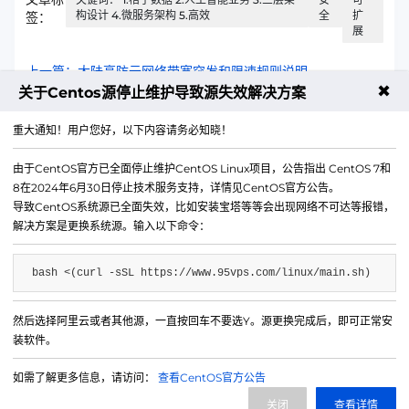
构设计 4.微服务架构 5.高效
全
扩
签：
展
上一篇：大陆高防云网络带宽突发和限速规则说明
✖
关于Centos源停止维护导致源失效解决方案
下一篇：住宅IP云2025年年最新大带宽功能体验
重大通知！用户您好，以下内容请务必知晓！
由于CentOS官方已全面停止维护CentOS Linux项目，公告指出 CentOS 7和
8在2024年6月30日停止技术服务支持，详情见CentOS官方公告。
导致CentOS系统源已全面失效，比如安装宝塔等等会出现网络不可达等报错，
解决方案是更换系统源。输入以下命令：
bash <(curl -sSL https://www.95vps.com/linux/main.sh)
然后选择阿里云或者其他源，一直按回车不要选Y。源更换完成后，即可正常安
微信公众号
装软件。
IDC/ISP证号 B1-20214840
如需了解更多信息，请访问：
查看CentOS官方公告
网站备案号 苏ICP备20013130号-3
关闭
查看详情