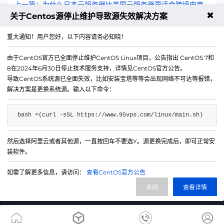
上一篇：为什么日本云服务器比美国云服务器更适合跨境电商
✖
关于Centos源停止维护导致源失效解决方案
下一篇：美国云服务器在大数据行业的应用案例分享
重大通知！用户您好，以下内容请务必知晓！
由于CentOS官方已全面停止维护CentOS Linux项目，公告指出 CentOS 7和
8在2024年6月30日停止技术服务支持，详情见CentOS官方公告。
导致CentOS系统源已全面失效，比如安装宝塔等等会出现网络不可达等报错，
解决方案是更换系统源。输入以下命令：
bash <(curl -sSL https://www.95vps.com/linux/main.sh)
然后选择阿里云或者其他源，一直按回车不要选Y。源更换完成后，即可正常安
微信公众号
装软件。
IDC/ISP证号 B1-20214840
如需了解更多信息，请访问：
查看CentOS官方公告
网站备案号 苏ICP备20013130号-3
关闭
查看详情
网站地图