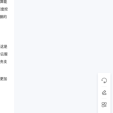
算能
深度挖
数据的
，这是
的云服
务支
更加