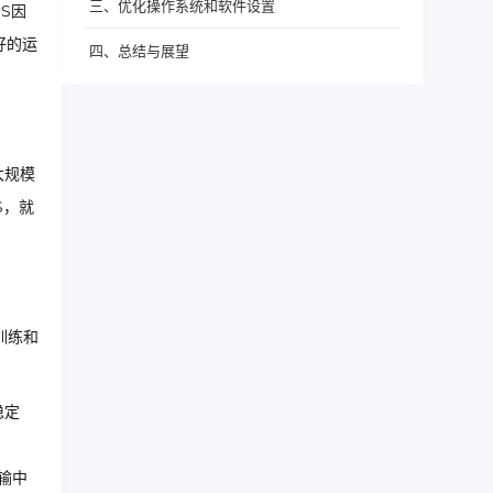
三、优化操作系统和软件设置
S因
好的运
四、总结与展望
大规模
S，就
训练和
稳定
输中