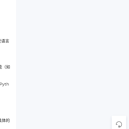
发语言
能（如
yth
具体的