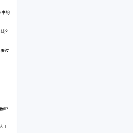
证书的
个域名
部署过
器IP
人工