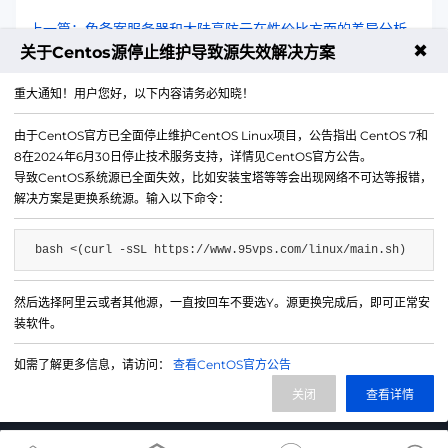
上一篇：免备案服务器和大陆高防云在性价比方面的差异分析
✖
关于Centos源停止维护导致源失效解决方案
下一篇：大陆高防云防止服务中断的安全加固清单
重大通知！用户您好，以下内容请务必知晓！
由于CentOS官方已全面停止维护CentOS Linux项目，公告指出 CentOS 7和
8在2024年6月30日停止技术服务支持，详情见CentOS官方公告。
导致CentOS系统源已全面失效，比如安装宝塔等等会出现网络不可达等报错，
解决方案是更换系统源。输入以下命令：
bash <(curl -sSL https://www.95vps.com/linux/main.sh)
然后选择阿里云或者其他源，一直按回车不要选Y。源更换完成后，即可正常安
微信公众号
装软件。
IDC/ISP证号 B1-20214840
如需了解更多信息，请访问：
查看CentOS官方公告
网站备案号 苏ICP备20013130号-3
关闭
查看详情
网站地图