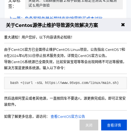
文章标
关键词： 1.站群服务器 2.桔子数据 3.稳定性测试 4.负载测
试 5.用户体验
签：
上一篇：免备案服务器长期持有和按需购买成本对比
✖
关于Centos源停止维护导致源失效解决方案
下一篇：VPS的延迟为什么比独立服务器低？
重大通知！用户您好，以下内容请务必知晓！
由于CentOS官方已全面停止维护CentOS Linux项目，公告指出 CentOS 7和
8在2024年6月30日停止技术服务支持，详情见CentOS官方公告。
导致CentOS系统源已全面失效，比如安装宝塔等等会出现网络不可达等报错，
解决方案是更换系统源。输入以下命令：
bash <(curl -sSL https://www.95vps.com/linux/main.sh)
然后选择阿里云或者其他源，一直按回车不要选Y。源更换完成后，即可正常安
微信公众号
装软件。
IDC/ISP证号 B1-20214840
如需了解更多信息，请访问：
查看CentOS官方公告
网站备案号 苏ICP备20013130号-3
关闭
查看详情
网站地图