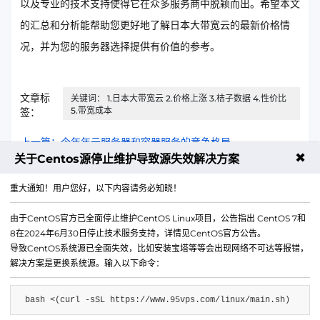
以及专业的技术支持使得它在众多服务商中脱颖而出。希望本文
的汇总和分析能帮助您更好地了解日本大带宽云的最新价格情
况，并为您的服务器选择提供有价值的参考。
文章标
关键词： 1.日本大带宽云 2.价格上涨 3.桔子数据 4.性价比
5.带宽成本
签：
上一篇：今年年云服务器和容器服务的竞争格局
✖
关于Centos源停止维护导致源失效解决方案
下一篇：独立服务器如何防御HTTP Flood攻击？配置方法详解
重大通知！用户您好，以下内容请务必知晓！
由于CentOS官方已全面停止维护CentOS Linux项目，公告指出 CentOS 7和
8在2024年6月30日停止技术服务支持，详情见CentOS官方公告。
导致CentOS系统源已全面失效，比如安装宝塔等等会出现网络不可达等报错，
解决方案是更换系统源。输入以下命令：
bash <(curl -sSL https://www.95vps.com/linux/main.sh)