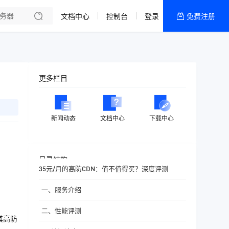
文档中心
控制台
登录
免费注册
全部产品
新闻资讯
帮助文档
更多栏目
热销推荐
香港精品CN2云
新闻动态
文档中心
下载中心
香港优化CN2云
目录结构
35元/月的高防CDN：值不值得买？深度评测
一、服务介绍
二、性能评测
其高防