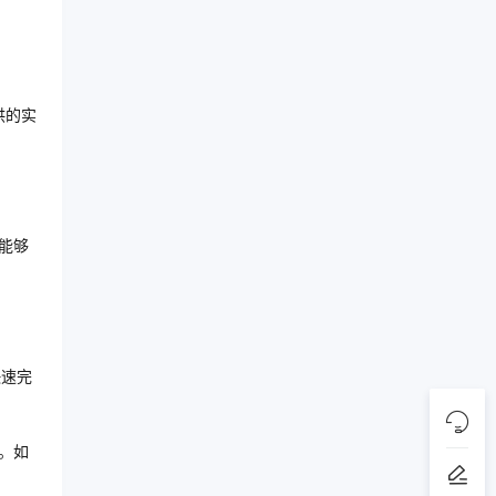
供的实
能够
快速完
。如